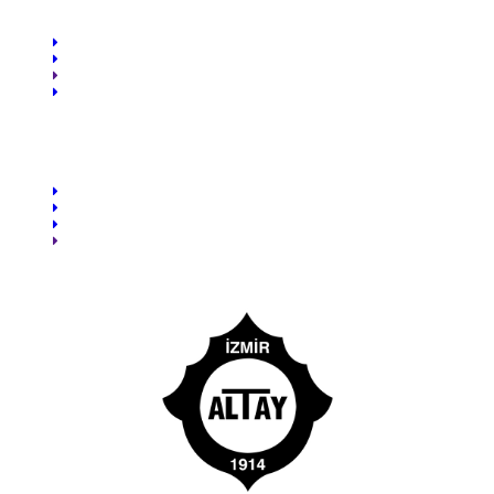
HAKKIMIZDA
Tarihçe
Ziyaretçi Defteri
Forum
İletişim
GENEL
Puan Cetveli / Fikstür
Videolar
Fotoğraflar
Etkinlikler
Sitemizdeki toplam üye sayısı:
21772