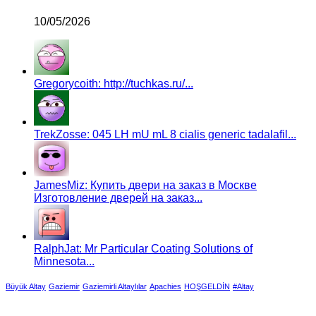
10/05/2026
Gregorycoith: http://tuchkas.ru/...
TrekZosse: 045 LH mU mL 8 cialis generic tadalafil...
JamesMiz: Купить двери на заказ в Москве
Изготовление дверей на заказ...
RalphJat: Mr Particular Coating Solutions of
Minnesota...
Büyük Altay
Gaziemir
Gaziemirli Altaylılar
Apachies
HOŞGELDİN
#Altay