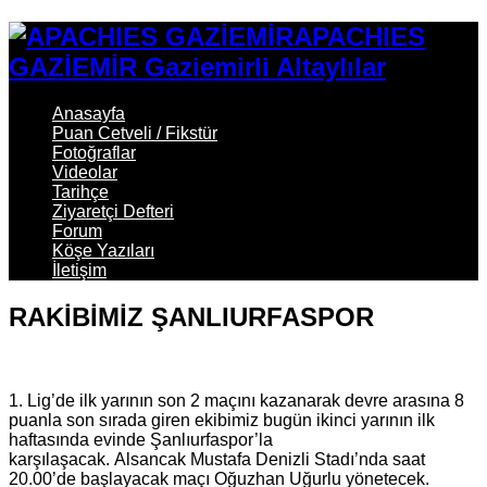
APACHIES
GAZİEMİR Gaziemirli Altaylılar
Anasayfa
Puan Cetveli / Fikstür
Fotoğraflar
Videolar
Tarihçe
Ziyaretçi Defteri
Forum
Köşe Yazıları
İletişim
RAKİBİMİZ ŞANLIURFASPOR
1. Lig’de ilk yarının son 2 maçını kazanarak devre arasına 8
puanla son sırada giren ekibimiz bugün ikinci yarının ilk
haftasında evinde Şanlıurfaspor’la
karşılaşacak. Alsancak Mustafa Denizli Stadı’nda saat
20.00’de başlayacak maçı Oğuzhan Uğurlu yönetecek.