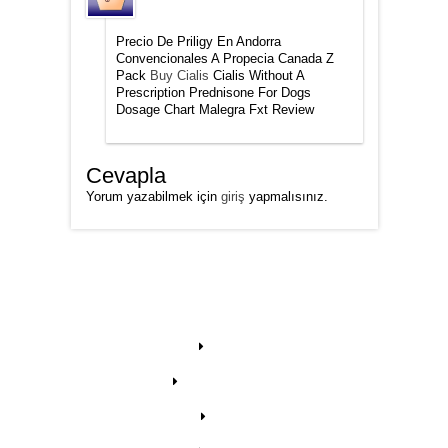
Precio De Priligy En Andorra
Convencionales A Propecia Canada Z
Pack
Buy Cialis
Cialis Without A
Prescription Prednisone For Dogs
Dosage Chart Malegra Fxt Review
Cevapla
Yorum yazabilmek için
giriş
yapmalısınız.
HAKKIMIZDA
Tarihçe
Ziyaretçi Defteri
Forum