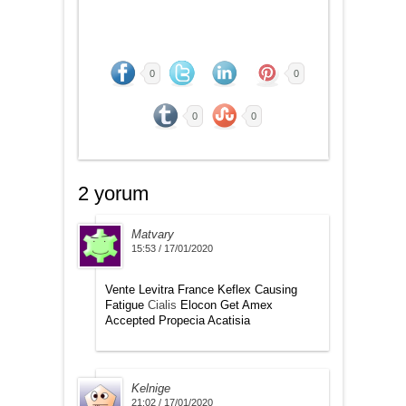
0
0
0
0
2 yorum
Matvary
15:53 / 17/01/2020
Vente Levitra France Keflex Causing
Fatigue
Cialis
Elocon Get Amex
Accepted Propecia Acatisia
Kelnige
21:02 / 17/01/2020