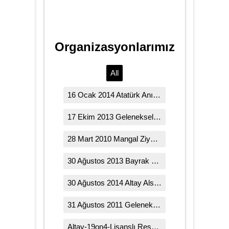
Organizasyonlarımız
All
16 Ocak 2014 Atatürk Anıtı'na çelenk koyma töreni
17 Ekim 2013 Geleneksel Bayramlaşma Ve 9. Huzurevi Ziyaretimiz
28 Mart 2010 Mangal Ziyafetimiz ve Çevre Temizliği Organizasyonumuz
30 Ağustos 2013 Bayrak asma ...
30 Ağustos 2014 Altay Alsancak Stadı
31 Ağustos 2011 Geleneksel Bayramlaşma ve Huzurevi Ziyaretimiz
Altay-19on4-Lisanslı Resmi Grup Atkımız