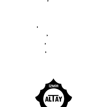
İletişim
GENEL
Puan Cetveli / Fikstür
Videolar
Fotoğraflar
Etkinlikler
Sitemizdeki toplam üye sayısı:
21772