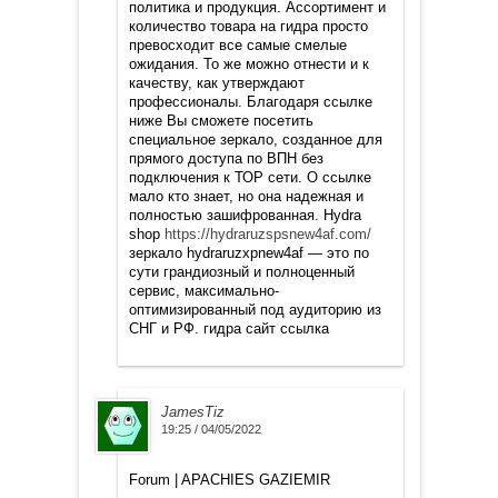
политика и продукция. Ассортимент и
количество товара на гидра просто
превосходит все самые смелые
ожидания. То же можно отнести и к
качеству, как утверждают
профессионалы. Благодаря ссылке
ниже Вы сможете посетить
специальное зеркало, созданное для
прямого доступа по ВПН без
подключения к ТОР сети. О ссылке
мало кто знает, но она надежная и
полностью зашифрованная. Hydra
shop
https://hydraruzspsnew4af.com/
зеркало hydraruzxpnew4af — это по
сути грандиозный и полноценный
сервис, максимально-
оптимизированный под аудиторию из
СНГ и РФ. гидра сайт ссылка
JamesTiz
19:25 / 04/05/2022
Forum | APACHIES GAZIEMIR