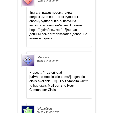
04:01 / 21/03/2020
Три дня назад просматривал
содержимое инет, неожиданно к
своему удивлению обнаружил
восхитительный веб-сайт. Гляньте:
https://hydra2new.net/
. Для нас
данный веб-сайт показался довольно
нужным. Удачи!
Stepcop
16:04 / 21/03/2020
Propecia Y Esterilidad
[url=https://apcialisle.com/#]is generic
cialis available[/url] Lilly Cymbalta
where
to buy cialis
Meilleur Site Pour
Commander Cialis
ArleneGen
09:26 / 22/03/2020