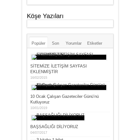
Köşe Yazıları
Popüler
Son
Yorumlar
Etiketler
SİTEMİZE İLETİŞİM SAYFASI
EKLENMİŞTİR
16/02/2015
10 Ocak Çalışan Gazeteciler Günü’nü
Kutluyoruz
10/01/2019
BAŞSAĞLIĞI DİLİYORUZ
04/07/2017