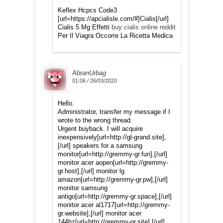
Keflex Hcpcs Code3
[url=https://apcialisle.com/#]Cialis[/url]
Cialis 5 Mg Effetti
buy cialis online reddit
Per Il Viagra Occorre La Ricetta Medica
AbranUrbag
01:06 / 26/03/2020
Hello.
Administrator, transfer my message if I
wrote to the wrong thread.
Urgent buyback. I will acquire
inexpensively[url=http://gl-grand.site],
[/url] speakers for a samsung
monitor[url=http://gremmy-gr.fun],[/url]
monitor acer aopen[url=http://gremmy-
gr.host],[/url] monitor lg
amazon[url=http://gremmy-gr.pw],[/url]
monitor samsung
antigo[url=http://gremmy-gr.space],[/url]
monitor acer al1717[url=http://gremmy-
gr.website],[/url] monitor acer
144hz[url=http://gremmy-gr.site],[/url]