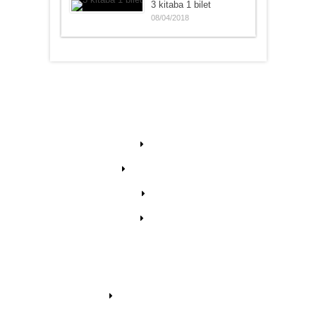
3 kitaba 1 bilet
08/04/2018
HAKKIMIZDA
Tarihçe
Ziyaretçi Defteri
Forum
İletişim
GENEL
Puan Cetveli / Fikstür