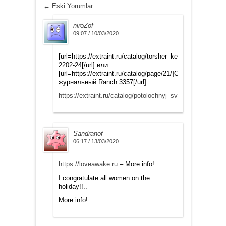
←
Eski Yorumlar
niroZof
09:07 / 10/03/2020
[url=https://extraint.ru/catalog/torsher_kelvin_led_f3305
2202-24[/url] или
[url=https://extraint.ru/catalog/page/21/]Стол
журнальный Ranch 3357[/url]
https://extraint.ru/catalog/potolochnyj_svetilnik_empatia
Sandranof
06:17 / 13/03/2020
https://loveawake.ru
– More info!
I congratulate all women on the
holiday!!..
More info!..