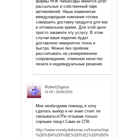
фирмы НПК Чебоксары имеется штат
рассыльных и собственный парк
автомобилей. Наша знаменитая
международная компания готова
совершить доставку продукта для вас
в оптимальное время. Для этой цели
просто закажите эту услугу. В этом
случае ваше изделие будет
доставлено невероятно точно и
быстро. Можно без проблем
рассчитывать на своевременное
сопровождение, отменное качество
печати и индивидуальные решения.
RobertZogma
01:05 / 25/06/2020
Мне необходима помощь,я хочу
сделать выбор и не знаю стоит ли
связываться?По отзывам только
хорошее пишут.Сами из СПб
http://www.sovetydoktorae.ru/forums/topic/%D1%87
%D0%B4%D0%BE%D0%B1%D0%B0%D0%B2%D0%B8