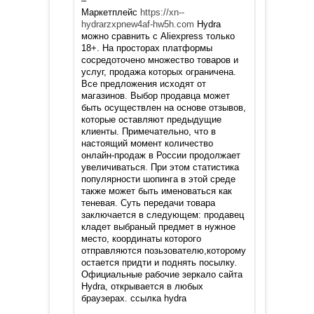
–
Маркетплейс
https://xn--
hydrarzxpnew4af-hw5h.com
Hydra
можно сравнить с Aliexpress только
18+. На просторах платформы
сосредоточено множество товаров и
услуг, продажа которых ограничена.
Все предложения исходят от
магазинов. Выбор продавца может
быть осуществлен на основе отзывов,
которые оставляют предыдущие
клиенты. Примечательно, что в
настоящий момент количество
онлайн-продаж в России продолжает
увеличиваться. При этом статистика
популярности шопинга в этой среде
также может быть именоваться как
теневая. Суть передачи товара
заключается в следующем: продавец
кладет выбраный предмет в нужное
место, координаты которого
отправляются позьзователю,которому
остается придти и поднять посылку.
Официальные рабочие зеркало сайта
Hydra, открывается в любых
браузерах. ссылка hydra