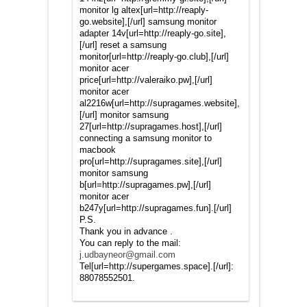
monitor lg altex[url=http://reaply-
go.website],[/url] samsung monitor
adapter 14v[url=http://reaply-go.site],
[/url] reset a samsung
monitor[url=http://reaply-go.club],[/url]
monitor acer
price[url=http://valeraiko.pw],[/url]
monitor acer
al2216w[url=http://supragames.website],
[/url] monitor samsung
27[url=http://supragames.host],[/url]
connecting a samsung monitor to
macbook
pro[url=http://supragames.site],[/url]
monitor samsung
b[url=http://supragames.pw],[/url]
monitor acer
b247y[url=http://supragames.fun].[/url]
P.S.
Thank you in advance .
You can reply to the mail:
j.udbayneor@gmail.com
Tel[url=http://supergames.space].[/url]:
88078552501.