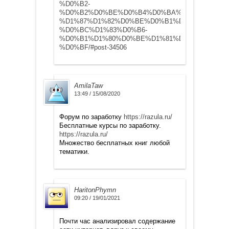
%D0%B2-
%D0%B2%D0%BE%D0%B4%D0%BA%D1%83-
%D1%87%D1%82%D0%BE%D0%B1%D1%8B-
%D0%BC%D1%83%D0%B6-
%D0%B1%D1%80%D0%BE%D1%81%D0%B8%D0%BB
%D0%BF/#post-34506
AmilaTaw
13:49 / 15/08/2020
Форум по заработку
https://razula.ru/
Бесплатные курсы по заработку.
https://razula.ru/
Множество бесплатных книг любой
тематики.
HaritonPhymn
09:20 / 19/01/2021
Почти час анализировал содержание