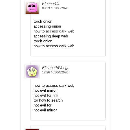
EleanorCib
03:33 / 31/03/2020
torch onion
accessing onion
how to access dark web
accessing deep web
torch onion
how to access dark web
ElizabethWeege
12:26 / 01/04/2020
how to access dark web
not evil mirror
not evil tor link
tor how to search
not evil tor
not evil mirror