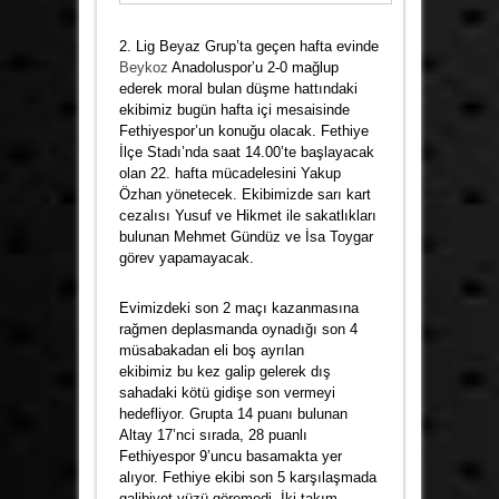
2. Lig Beyaz Grup’ta geçen hafta evinde
Beykoz
Anadoluspor’u 2-0 mağlup
ederek moral bulan düşme hattındaki
ekibimiz bugün hafta içi mesaisinde
Fethiyespor’un konuğu olacak. Fethiye
İlçe Stadı’nda saat 14.00’te başlayacak
olan 22. hafta mücadelesini Yakup
Özhan yönetecek. Ekibimizde sarı kart
cezalısı Yusuf ve Hikmet ile sakatlıkları
bulunan Mehmet Gündüz ve İsa Toygar
görev yapamayacak.
Evimizdeki son 2 maçı kazanmasına
rağmen deplasmanda oynadığı son 4
müsabakadan eli boş ayrılan
ekibimiz bu kez galip gelerek dış
sahadaki kötü gidişe son vermeyi
hedefliyor. Grupta 14 puanı bulunan
Altay 17’nci sırada, 28 puanlı
Fethiyespor 9’uncu basamakta yer
alıyor. Fethiye ekibi son 5 karşılaşmada
galibiyet yüzü göremedi. İki takım